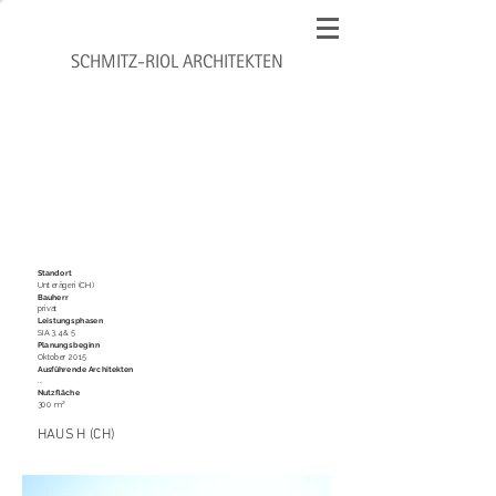
SCHMITZ-RIOL ARCHITEKTEN
Standort
Unterägeri (CH)
Bauherr
privat
Leistungsphasen
SIA 3,4 & 5
Planungsbeginn
Oktober 2015
Ausführende Architekten
...
Nutzfläche
300 m²
HAUS H (CH)