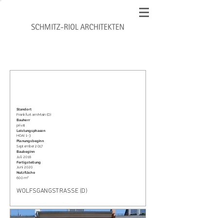
SCHMITZ-RIOL ARCHITEKTEN
Standort
Frankfurt am Main (D)
Bauherr
privat
Leistungsphasen
HOAI 1-3
Planungsbeginn
September 2017
Baubeginn
Juli 2018
Fertigstellung
Juni 2020
Nutzfläche
600 m²
WOLFSGANGSTRASSE (D)